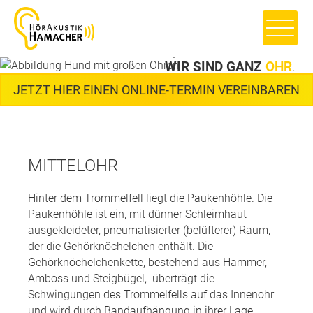
Sprechen Sie mit uns –
WIR SIND GANZ
OHR
.
JETZT HIER EINEN ONLINE-TERMIN VEREINBAREN
MITTELOHR
Hinter dem Trommelfell liegt die Paukenhöhle. Die
Paukenhöhle ist ein, mit dünner Schleimhaut
ausgekleideter, pneumatisierter (belüfterer) Raum,
der die Gehörknöchelchen enthält. Die
Gehörknöchelchenkette, bestehend aus Hammer,
Amboss und Steigbügel, überträgt die
Schwingungen des Trommelfells auf das Innenohr
und wird durch Bandaufhängung in ihrer Lage