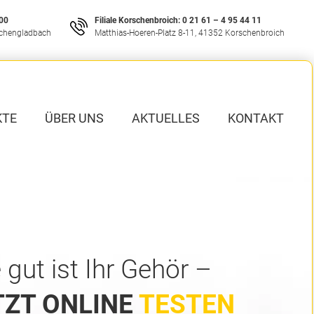
 00
Filiale Korschenbroich:
0 21 61 – 4 95 44 11
nchengladbach
Matthias-Hoeren-Platz 8-11, 41352 Korschenbroich
KTE
ÜBER UNS
AKTUELLES
KONTAKT
 gut ist Ihr Gehör –
TZT ONLINE
TESTEN