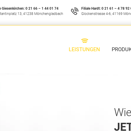
le Giesenkirchen:
0 21 66 – 1 44 01 74
Filiale Hardt:
0 21 61 – 4 78 92
tantinplatz 13, 41238 Mönchengladbach
Glockenstrasse 4-6, 41169 Mö
LEISTUNGEN
PRODU
Wie
JE