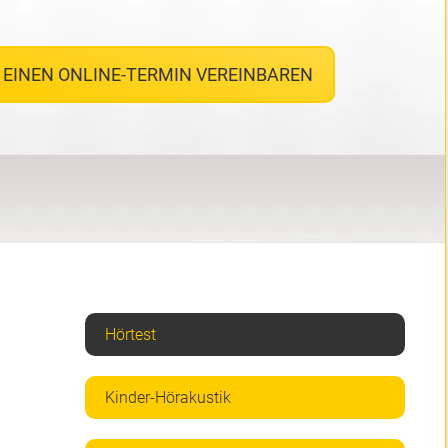
R EINEN ONLINE-TERMIN VEREINBAREN
Hörtest
Kinder-Hörakustik