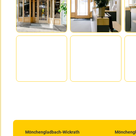
Mönchengladbach-Wickrath
Mönchengl