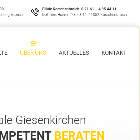
 00
Filiale Korschenbroich:
0 21 61 – 4 95 44 11
nchengladbach
Matthias-Hoeren-Platz 8-11, 41352 Korschenbroich
KTE
ÜBER UNS
AKTUELLES
KONTAKT
iale Giesenkirchen –
MPETENT
BERATEN