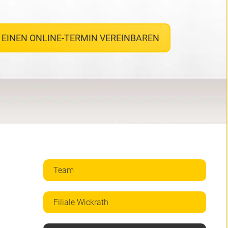
R EINEN ONLINE-TERMIN VEREINBAREN
Team
Filiale Wickrath