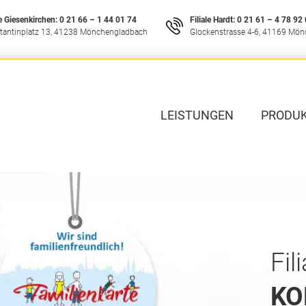
le Giesenkirchen:
0 21 66 – 1 44 01 74
Filiale Hardt:
0 21 61 – 4 78 92
tantinplatz 13, 41238 Mönchengladbach
Glockenstrasse 4-6, 41169 Mö
LEISTUNGEN
PRODU
Fil
KO