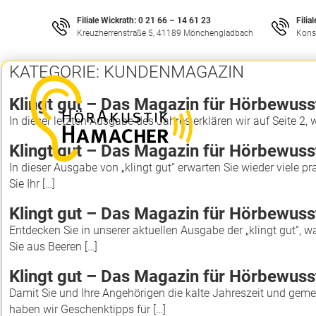
Filiale Wickrath:
0 21 66 – 14 61 23
Filia
Kreuzherrenstraße 5, 41189 Mönchengladbach
Kons
KATEGORIE:
KUNDENMAGAZIN
Klingt gut – Das Magazin für Hörbewus
In dieser letzten Ausgabe des Jahres erklären wir auf Seite 2,
Klingt gut – Das Magazin für Hörbewus
In dieser Ausgabe von „klingt gut“ erwarten Sie wieder viele pr
Sie Ihr […]
Klingt gut – Das Magazin für Hörbewus
Entdecken Sie in unserer aktuellen Ausgabe der „klingt gut“, 
Sie aus Beeren […]
Klingt gut – Das Magazin für Hörbewus
Damit Sie und Ihre Angehörigen die kalte Jahreszeit und gem
haben wir Geschenktipps für […]