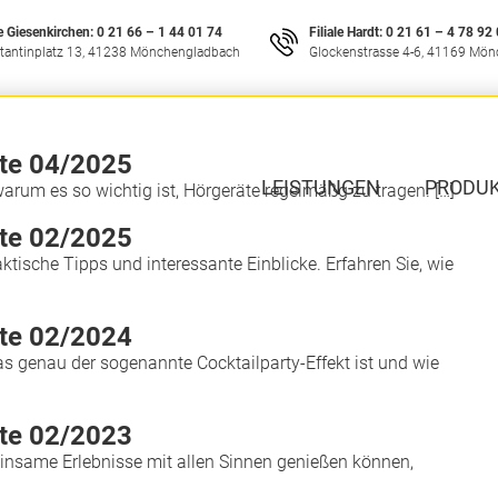
le Giesenkirchen:
0 21 66 – 1 44 01 74
Filiale Hardt:
0 21 61 – 4 78 92
tantinplatz 13, 41238 Mönchengladbach
Glockenstrasse 4-6, 41169 Mö
ste 04/2025
LEISTUNGEN
PRODU
 warum es so wichtig ist, Hörgeräte regelmäßg zu tragen. […]
ste 02/2025
aktische Tipps und interessante Einblicke. Erfahren Sie, wie
ste 02/2024
was genau der sogenannte Cocktailparty-Effekt ist und wie
ste 02/2023
einsame Erlebnisse mit allen Sinnen genießen können,