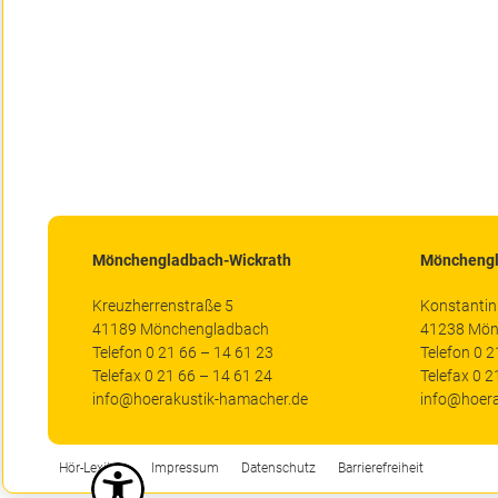
Mönchengladbach-Wickrath
Mönchengl
Kreuzherrenstraße 5
Konstantin
41189 Mönchengladbach
41238 Mön
Telefon 0 21 66 – 14 61 23
Telefon 0 2
Telefax 0 21 66 – 14 61 24
Telefax 0 2
info@hoerakustik-hamacher.de
info@hoera
Hör-Lexikon
Impressum
Datenschutz
Barrierefreiheit