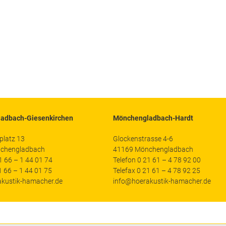
adbach-Giesenkirchen
Mönchengladbach-Hardt
platz 13
Glockenstrasse 4-6
chengladbach
41169 Mönchengladbach
1 66 – 1 44 01 74
Telefon 0 21 61 – 4 78 92 00
1 66 – 1 44 01 75
Telefax 0 21 61 – 4 78 92 25
kustik-hamacher.de
info@hoerakustik-hamacher.de