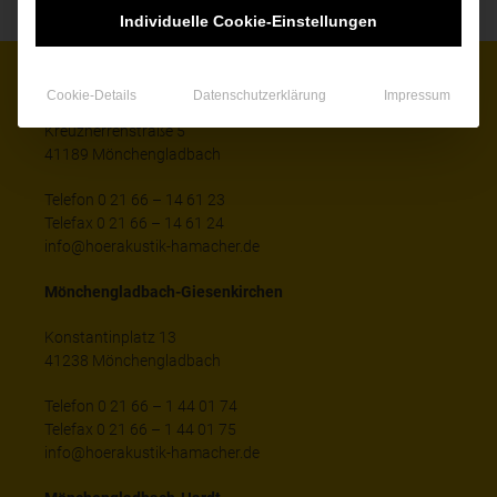
Individuelle Cookie-Einstellungen
Mönchengladbach-Wickrath
Cookie-Details
Datenschutzerklärung
Impressum
Kreuzherrenstraße 5
41189 Mönchengladbach
Telefon 0 21 66 – 14 61 23
Telefax 0 21 66 – 14 61 24
info@hoerakustik-hamacher.de
Mönchengladbach-Giesenkirchen
Konstantinplatz 13
41238 Mönchengladbach
Telefon 0 21 66 – 1 44 01 74
Telefax 0 21 66 – 1 44 01 75
info@hoerakustik-hamacher.de