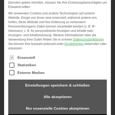
Diensten geben möchten, müssen Sie Ihre Erziehungsberechtigten um
Erlaubnis bitten.
Wir verwenden Cookies und andere Technologien auf unserer
Website. Einige von ihnen sind essenziell, während andere uns
helfen, diese Website und Ihre Erfahrung zu verbessern.
Personenbezogene Daten können verarbeitet werden (z. B. IP-
Außerdem haben wir was zu feiern! Unser
Adressen), z. B. für personalisierte Anzeigen und Inhalte oder
Fachgeschäft in Hardt wird 2. Mehr dazu finden Sie
Anzeigen- und Inhaltsmessung.
Weitere Informationen über die
Verwendung Ihrer Daten finden Sie in unserer
Datenschutzerklärung
.
auf Seite 3.
Sie können Ihre Auswahl jederzeit unter
Einstellungen
widerrufen oder
anpassen.
Wir wünschen Ihnen viel Spaß beim Lesen – und
Es folgt eine Liste der Service-Gruppen, für die eine Einwi
einen wunderbaren Frühling!
Essenziell
Statistiken
Externe Medien
Unser Magazin herunterladen
Einstellungen speichern & schließen
Alle akzeptieren
Nur essenzielle Cookies akzeptieren