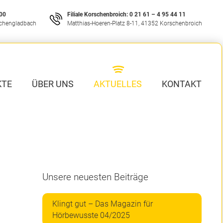
 00
Filiale Korschenbroich:
0 21 61 – 4 95 44 11
nchengladbach
Matthias-Hoeren-Platz 8-11, 41352 Korschenbroich
R EINEN ONLINE-TERMIN VEREINBAREN
rechen Sie mit uns –
KTE
ÜBER UNS
AKTUELLES
KONTAKT
IR SIND GANZ
OHR
.
Unsere neuesten Beiträge
Klingt gut – Das Magazin für
Hörbewusste 04/2025